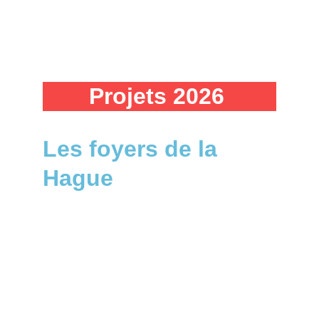
Canoville, 
Beaumont-Hague
Projets 2026 
Les foyers de la 
Hague
En 2026, nous 
continuerons à 
jouer notre 
animation 
Au coin 