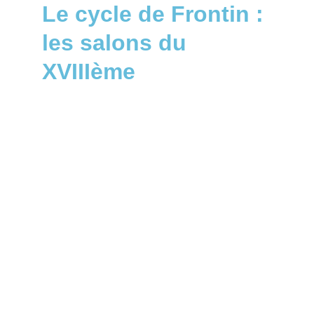
Le cycle de Frontin : 
les salons du 
XVIIIème
En 2026, nous allons développer le cycle 
de Frontin en faisant précéder 
Si j’osais 
mon petit cœur 
par une autre pièce de 
Yoland Simon, 
Dieu que la philosophie 
serait jolie s’il n’y avait les révolutions
 dont 
l’action se passe le 14 juillet 1789. 
L’ensemble formera 
A l’ombre des 
lumières
 pour reprendre le titre de leur 
parution dans 
l’Avant
-
scène
. Deux 
fantaisies XVIIIème siècle en référence 
l’une à Voltaire l’autre à Diderot.