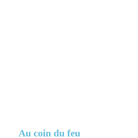
Vendredi 13 mars et 
samedi 14 mars, 
théâtre Le Poulailler, 
Le Havre
Samedi 11 avril, salle des Douits, 20h30, 
Barneville-Carteret.
Au coin du feu 